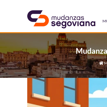
M
Mudanzas
M