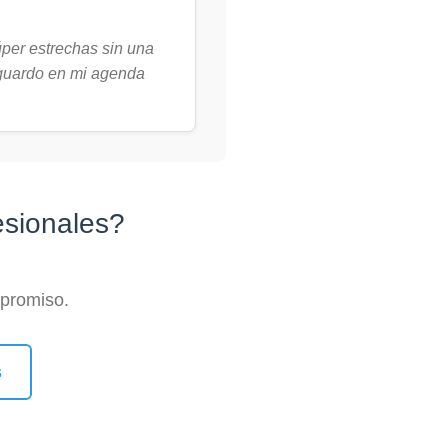
per estrechas sin una
s guardo en mi agenda
esionales?
mpromiso.
s