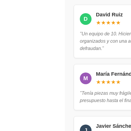
David Ruiz
D
★★★★★
"Un equipo de 10. Hicier
organizados y con una ac
defraudan."
María Fernán
M
★★★★★
"Tenía piezas muy frágile
presupuesto hasta el fin
Javier Sánch
J