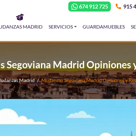
674 912 725
915 4
UDANZAS MADRID
SERVICIOS
GUARDAMUEBLES
S
 Segoviana Madrid Opiniones 
udanzas Madrid
Mudanzas Segoviana Madrid Opiniones y Re